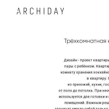
Трёхкомнатная 
Дизайн - проект квартир
пары с ребёнком
. Кварт
комнату хранения хоккейно
в квартиру.
из
прихожей, кухни, го
от поло до потолка. При н
используется для готовки и
помещений.
Важным реш
граничат
между собой только