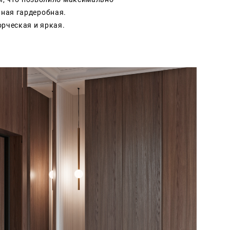
льная
гардеробная
.
орческая и яркая.