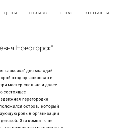
ЦЕНЫ
ОТЗЫВЫ
О НАС
КОНТАКТЫ
евня Новогорск"
ая классика" для молодой
торой вход организован в
при мастер-спальне и далее
во состоящее
раздвижная перегородка
сположился остров, который
вязующую роль в организации
и
детской.
Эти комнаты
не
ы, что позволило максимально