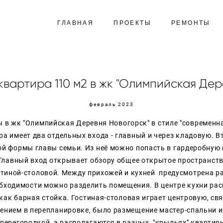
ГЛАВНАЯ
ПРОЕКТЫ
РЕМОНТЫ
квартира 110 м2 в жк "Олимпийская Дер
февраль 2023
ы в жк "Олимпийская Деревня Новогорск" в стиле "современн
ира имеет два отдельных входа - главный и через кладовую. В
й формы главы семьи. Из неё можно попасть в гардеробную 
 Главный вход открывает обзору общее открытое пространст
стиной-столовой. Между прихожей и кухней предусмотрена 
еобходимости можно разделить помещения. В центре кухни ра
 как барная стойка. Гостиная-столовая играет центровую, с
ением в перепланировке,
было
размещение
мастер-спальни
 перегородкой, а располагаются в разных
"крыльях" квартир