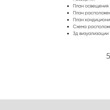
План освещения 
План расположен
План кондицион
Схема расположе
3д визуализации