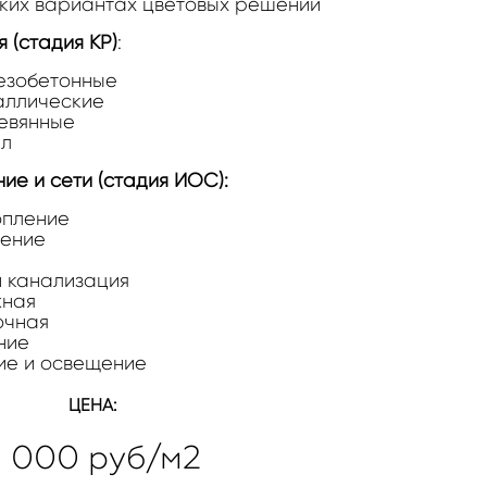
ьких вариантах цветовых решений
 (стадия КР)
:
езобетонные
аллические
евянные
ел
е и сети (стадия ИОС):
опление
ление
 канализация
жная
очная
ние
ие и освещение
ЦЕНА:
5 000 руб/м2