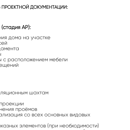
 ПРОЕКТНОЙ ДОКУМЕНТАЦИИ:
(стадия АР):
ия дома на участке
сей
дамента
ы
ы с расположением мебели
мещений
иляционным шахтам
 проекции
нения проёмов
ализация со всех основных видовых
аказных элементов (при необходимости)