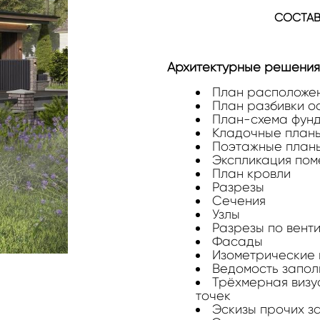
СОСТАВ
Архитектурные решения 
План расположен
План разбивки о
План-схема фун
Кладочные план
Поэтажные план
Экспликация по
План кровли
Разрезы
Сечения
Узлы
Разрезы по вент
Фасады
Изометрические
Ведомость запол
Трёхмерная визу
точек
Эскизы прочих з