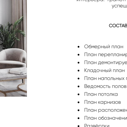
успеш
СОСТАВ
Обмерный план
План переплани
План демонтиру
Кладочный план
План напольных 
Ведомость полов
План потолка
План карнизов
План расположен
План обозначени
Развёртки